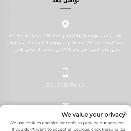
412, 4F, Block D, No.1067 Xuegang Rd, Xiangjiaotang,
Bantian, Longgang District, Shenzhen, China. تمت إعادة
تدوين هذه الصورة في عام 2011 في منطقة الشنجان، الصين.
+86 134 8025 5980
We value your privacy
[email protected]
We use cookies and similar tools to provide our services.
If you don't want to accept all cookies, click Personalize