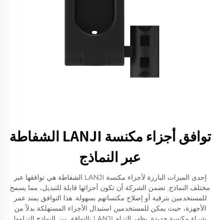
توافق أجزاء مكنسة LANJI الشفاطة
عبر النماذج
إحدى الميزات البارزة لأجزاء مكنسة LANJI الشفاطة هي توافقها عبر
مختلف النماذج. تضمن الشركة أن تكون أجزائها قابلة للتبديل، مما يسمح
للمستخدمين بترقية أو إصلاح مكنساتهم بسهولة. هذا التوافق يمتد عمر
الأجهزة، حيث يمكن للمستخدمين استبدال الأجزاء المستهلكة بدلاً من
شراء مكنسة جديدة. يظهر التزام LANJI بالتوافق بين النماذج التزامها