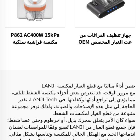
جهاز تنظيف الفراغات من
P862 AC400W 15kPa
عث الغبار المخصص OEM
مكنسة فراشية سلكية
P861 15kPa مكنسة
مضيئات UV مضيئات فراش
الفراغات للأنسجة الجافة إزالة
نظيفة القماش مراقبين عث
الملصق الكهربائي مكنسات
الغبار المحمولين
السرير أريكة وسادة غرف
تنظيف
ضمن أداءً مثاليًا مع قطع الغيار لمكنسة LANJI
مع مرور الوقت، قد تتعرض بعض أجزاء مكنسة الشفط للتلف،
مما يؤدي إلى تراجع أدائها وكفاءتها. في LANJI Tech، نقدر
الحاجة إلى مثل هذه الإصلاحات والصيانة، ولذلك نوفر مجموعة
متنوعة من قطع الغيار لمكنسات الشفط.
سواء كان الأمر يتعلق بمحرك بديل، أو خرطوم وحتى عصا شفط؛
فإن جميع قطع الغيار من LANJI تُصنع وفقًا للمواصفات لضمان
اندماجها الجيد مع الهيكل الحالي للمكنسة وتناسبها بشكل مثالي.