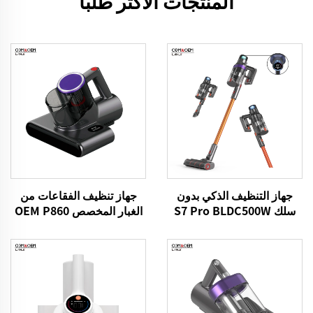
المنتجات الأكثر طلبًا
جهاز التنظيف الذكي بدون
جهاز تنظيف الفقاعات من
سلك S7 Pro BLDC500W
الغبار المخصص OEM P860
15kPa قطعة غسيل السرير
الفراغ UV المفرش نظيفة
أجهزة التحكم المحمولة
تنظيف إزالة