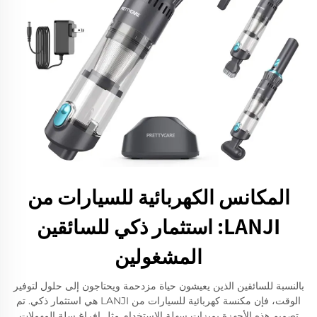
المكانس الكهربائية للسيارات من
LANJI: استثمار ذكي للسائقين
المشغولين
بالنسبة للسائقين الذين يعيشون حياة مزدحمة ويحتاجون إلى حلول لتوفير
الوقت، فإن مكنسة كهربائية للسيارات من LANJI هي استثمار ذكي. تم
تصميم هذه الأجهزة بميزات سهلة الاستخدام مثل إفراغ سلة المهملات