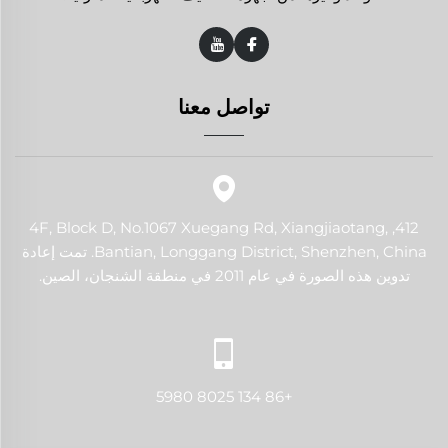
تواصل معنا
412, 4F, Block D, No.1067 Xuegang Rd, Xiangjiaotang,
Bantian, Longgang District, Shenzhen, China. تمت إعادة
تدوين هذه الصورة في عام 2011 في منطقة الشنجان، الصين.
+86 134 8025 5980