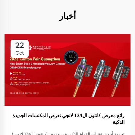
أخبار
22
Oct
رائع معرض كانتون ال134 لانجي تعرض المكنسات الجديدة
الذكية
تجربة أحدث تقنيات الفراغ الذكي في معرض كانتون الـ134 لانجي)