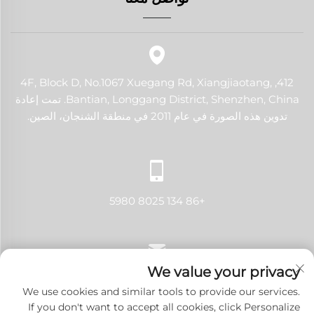
412, 4F, Block D, No.1067 Xuegang Rd, Xiangjiaotang,
Bantian, Longgang District, Shenzhen, China. تمت إعادة
تدوين هذه الصورة في عام 2011 في منطقة الشنجان، الصين.
+86 134 8025 5980
We value your privacy
[email protected]
We use cookies and similar tools to provide our services.
If you don't want to accept all cookies, click Personalize