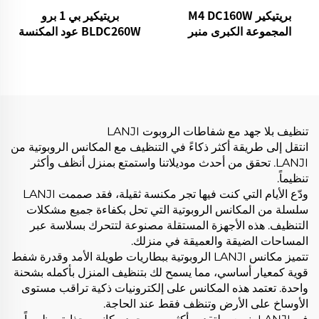
بريتيكير M4 DC160W
بريتيكير بي 1 برو
المجموعة الكبرى منبر
BLDC260W عود المكنسة
التنظيف اللاسلكي لسيارات
الكهربائية بدون سلك
منزل الأرضية السجادة
تنظيف بلا جهد مع شفاطات الروبوت LANJI
انتقل إلى طريقة أكثر ذكاءً في التنظيف مع المكانس الروبوتية من
LANJI. تحقق من أحدث موديلاتنا واستمتع بمنزل أنظف وأكثر
تنظيماً.
ودّع الأيام التي كنت فيها تجر مكنسة ثقيلة، فقد صممت LANJI
سلسلة من المكانس الروبوتية التي تحل بكفاءة جميع مشكلات
التنظيف. هذه الأجهزة المستقلة مصنوعة لتتحرك بسلاسة عبر
المساحات الضيقة والعميقة في منزلك.
تتميز مكانس LANJI الروبوتية ببطاريات طويلة الأمد وقدرة شفط
قوية كمعيار أساسي، مما يسمح لك بتنظيف المنزل بأكمله بشحنة
واحدة. تعتمد هذه المكانس على إلكترونيات ذكية تراقب مستوى
الأوساخ على الأرض وتنظف فقط عند الحاجة.