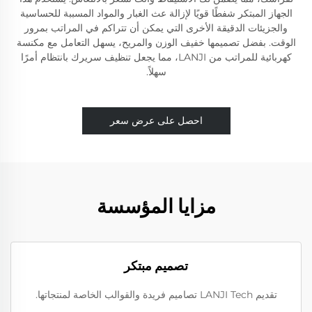
الجهاز المبتكر شفطًا قويًا لإزالة عث الغبار والمواد المسببة للحساسية
والجزيئات الدقيقة الأخرى التي يمكن أن تتراكم في المراتب بمرور
الوقت. بفضل تصميمها خفيف الوزن والمريح، يسهل التعامل مع مكنسة
كهربائية للمراتب من LANJI، مما يجعل تنظيف سريرك بانتظام أمرًا
سهلاً.
احصل على عرض سعر
مزايا المؤسسة
تصميم مبتكر
تقديم LANJI Tech تصاميم فريدة والقوالب الخاصة لمنتجاتها.