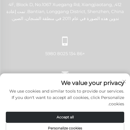
412, 4F, Block D, No.1067 Xuegang Rd, Xiangjiaotang,
Bantian, Longgang District, Shenzhen, China. تمت إعادة
تدوين هذه الصورة في عام 2011 في منطقة الشنجان، الصين.
+86 134 8025 5980
We value your privacy
[email protected]
We use cookies and similar tools to provide our services.
If you don't want to accept all cookies, click Personalize
cookies.
حقوق النشر © 2024 شنتشن لانجي تك كو., لتد. جميع الحقوق محفوظة.
Accept all
سياسة الخصوصية
-
المدونة
Personalize cookies