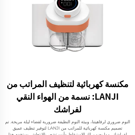
مكنسة كهربائية لتنظيف المراتب من
LANJI: نسمة من الهواء النقي
لفراشك
النوم ضروري لرفاهيتنا، وبيئة النوم النظيفة ضرورية لقضاء ليلة مريحة. تم
تصميم مكنسة كهربائية للمراتب من LANJI لتوفير تنظيف عميق
لفراشك، مما يضمن لك الاستيقاظ وأنت تشعر بالانتعاش. يستخدم هذا