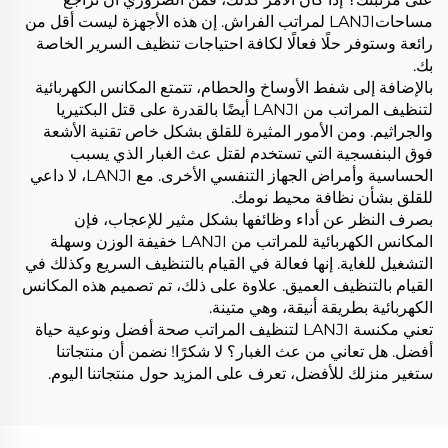
مساحاتLANJI لمراتب الفراش. إن هذه الأجهزة ليست أقل من
رائعة وستوفر حلًا فعالًا لكافة احتياجات تنظيف السرير الخاصة
بك.
بالإضافة إلى شفط الأوساخ والحطام، تتمتع المكانس الكهربائية
لتنظيف المراتب من LANJI أيضًا بالقدرة على قتل البكتيريا
والجراثيم. ومن الأمور المثيرة للقلق بشكل خاص تقنية الأشعة
فوق البنفسجية التي تستخدم لقتل عث الغبار الذي يسبب
الحساسية وأمراض الجهاز التنفسي الأخرى. مع LANJI، لا داعي
للقلق بشأن نظافة محيط نومك.
بصرف النظر عن أداء وظائفها بشكل مثير للإعجاب، فإن
المكانس الكهربائية للمراتب من LANJI خفيفة الوزن وسهلة
التشغيل للغاية. إنها فعالة في القيام بالتنظيف السريع وكذلك في
القيام بالتنظيف العميق. علاوة على ذلك، تم تصميم هذه المكانس
الكهربائية بطريقة أنيقة، وهي متينة.
تعني مكنسة LANJI لتنظيف المراتب صحة أفضل ونوعية حياة
أفضل. هل تعاني من عث الغبار؟ لا شكرًا! نضمن أن منتجاتنا
ستغير منزلك للأفضل، تعرف على المزيد حول منتجاتنا اليوم.