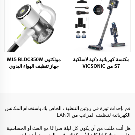
مكنسة كهربائية ذكية لاسلكية
مونكتون W15 BLDC350W
S7 من VICSONIC
جهاز تنظيف الهواء اليدوي
BLDC520W تعمل بتقنية
بدون سلك مع جهاز إزالة
LED لتنظيف الأرضيات تلقائيًا
الغبار القوي
قم بإحداث ثورة في روتين التنظيف الخاص بك باستخدام المكانس
الكهربائية لتنظيف المراتب من LANJI
هل أنت مللت من أن يكون كل ليلة صراعًا مع العث أو الحساسية
على مرتبتك؟ إذا كان الأمر كذلك، فمن الضروري أن تراجع