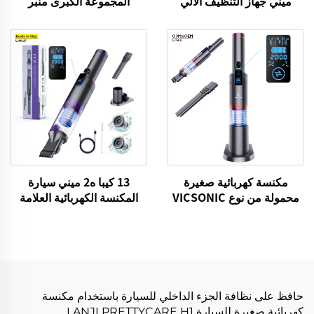
ميني جهاز التنظيف الآلي
المجموعة الكبرى منبر
للسيارات
التنظيف اللاسلكي لسيارات
منزل الأرضية السجادة
13 كيبا ه2 ميني سيارة
مكنسة كهربائية صغيرة
المكنسة الكهربائية العلامة
محمولة من نوع VICSONIC
التجارية VICSONIC المحمولة
H2-BLDC100W
المحمولة نظافة الحيوانات
الأليفة منتجات التنظيف
العناية بالسيارات والتنظيف
حافظ على نظافة الجزء الداخلي للسيارة باستخدام مكنسة
كهربائية صغيرة للسيارة LANJI PRETTYCARE H1