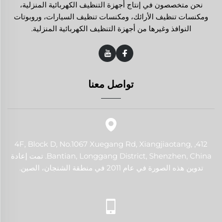
نحن متخصصون في إنتاج أجهزة التنظيف الكهربائية المنزلية،
ومكنسات تنظيف الأرائك، ومكنسات تنظيف السيارات، وروبوتات
النوافذ وغيرها من أجهزة التنظيف الكهربائية المنزلية.
تواصل معنا
412, 4F, Block D, No.1067 Xuegang Rd, Xiangjiaotang,
Bantian, Longgang District, Shenzhen, China. تمت إعادة
تدوين هذه الصورة في عام 2011 في منطقة الشنجان، الصين.