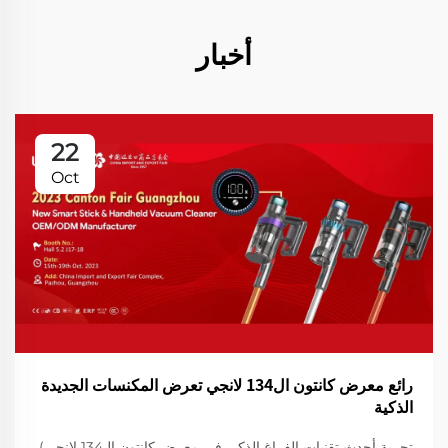
أخبار
22
Oct
رائع معرض كانتون ال134 لانجي تعرض المكنسات الجديدة
الذكية
تجربة أحدث تقنيات الفراغ الذكي في معرض كانتون الـ134 لانجي)