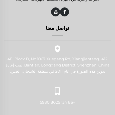
تواصل معنا
412, 4F, Block D, No.1067 Xuegang Rd, Xiangjiaotang,
Bantian, Longgang District, Shenzhen, China. تمت إعادة
تدوين هذه الصورة في عام 2011 في منطقة الشنجان، الصين.
+86 134 8025 5980