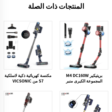
المنتجات ذات الصلة
بريتيكير M4 DC160W
مكنسة كهربائية ذكية لاسلكية
المجموعة الكبرى منبر
S7 من VICSONIC
التنظيف اللاسلكي لسيارات
BLDC520W تعمل بتقنية
منزل الأرضية السجادة
LED لتنظيف الأرضيات تلقائيًا