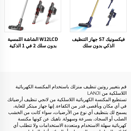
فيكسونيك S7 جهاز التنظيف
W12LCD الشاشة اللمسية
الذكي بدون سلك
بدون سلك 2 في 1 الذكية
BLDC480W 28kPa لاسلكي
قابلة لإعادة الشحن المحمولة
7in1 محرك LED الأرضية
المحمولة عصا المكنسة
التنظيف الآلي جهاز التنظيف
الكهربائية لتنظيف الأرضيات
قم بتغيير روتين تنظيف منزلك باستخدام المكنسة الكهربائية
اللاسلكية من LANJI
تستطيع المكنسة الكهربائية اللاسلكية من لانجي تنظيف أرضياتك
في أي مكان وبأقصى قدر من الكفاءة. إنها جهاز مبتكر للغاية،
يسمح لك بتنظيف أي نوع من الأرضيات، سواء كانت من الخشب
الصلب أو السجاد، بسرعة وسهولة. ناهيك عن كونها مكنسة
كهربائية سهلة الاستخدام ومتعددة الاستخدامات ولا تتطلب أي