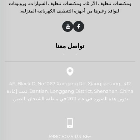
ومكنسات تنظيف الأرائك، ومكنسات تنظيف السيارات، وروبوتات
النوافذ وغيرها من أجهزة التنظيف الكهربائية المنزلية.
تواصل معنا
412, 4F, Block D, No.1067 Xuegang Rd, Xiangjiaotang,
Bantian, Longgang District, Shenzhen, China. تمت إعادة
تدوين هذه الصورة في عام 2011 في منطقة الشنجان، الصين.
+86 134 8025 5980