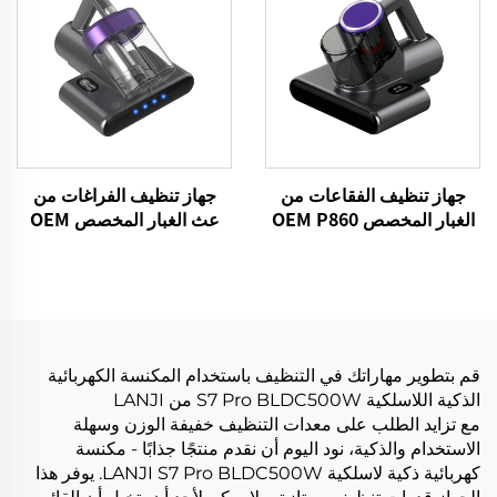
جهاز تنظيف الفقاعات من
جهاز تنظيف الفراغات من
الغبار المخصص OEM P860
عث الغبار المخصص OEM
15kPa قطعة غسيل السرير
P861 15kPa مكنسة
الفراغ UV المفرش نظيفة
الفراغات للأنسجة الجافة إزالة
أجهزة التحكم المحمولة
الملصق الكهربائي مكنسات
تنظيف إزالة
السرير أريكة وسادة غرف
تنظيف
قم بتطوير مهاراتك في التنظيف باستخدام المكنسة الكهربائية
الذكية اللاسلكية S7 Pro BLDC500W من LANJI
مع تزايد الطلب على معدات التنظيف خفيفة الوزن وسهلة
الاستخدام والذكية، نود اليوم أن نقدم منتجًا جذابًا - مكنسة
كهربائية ذكية لاسلكية LANJI S7 Pro BLDC500W. يوفر هذا